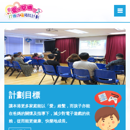
計劃目標
讓本港更多家庭能以「愛」維繫，而孩子亦能
在爸媽的關懷及指導下，減少對電子遊戲的依
賴，從而能更健康、快樂地成長。